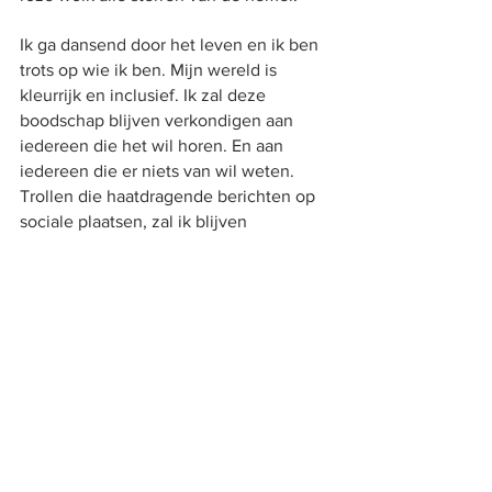
Ik ga dansend door het leven en ik ben 
trots op wie ik ben. Mijn wereld is 
kleurrijk en inclusief. Ik zal deze 
boodschap blijven verkondigen aan 
iedereen die het wil horen. En aan 
iedereen die er niets van wil weten. 
Trollen die haatdragende berichten op 
sociale plaatsen, zal ik blijven 
aanspreken. Dat doe ik om mijn echte ik 
niet te verliezen. En voor alle andere 
mensen die nu in dezelfde achtbaan 
zitten als waar ik ooit in zat. Liefde wint. 
Dat moeten we niet vergeten.
gay
lhbtiq
pride
regenboog
lhbt
queer
glitter
confetti
twitter
BENNY.
OPINIE.