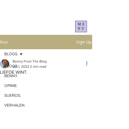
ME
NU
Sign Up
Post
BLOGS.
Benny From The Blog
BLOGS.
Jul 1, 2022
2 min read
LIEFDE WINT.
BENNY.
OPINIE.
SUEÑOS.
VERHALEN.